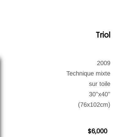
euvres Disponibles
Contact
Archives
Triol
2009
Technique mixte
sur toile
30''x40''
(76x102cm)
$6,000