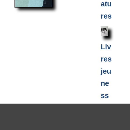
atu
res
Liv
res
jeu
ne
ss
e