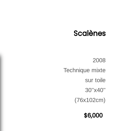
euvres Disponibles
Contact
Archives
Scalènes
2008
Technique mixte
sur toile
30''x40''
(76x102cm)
$6,000