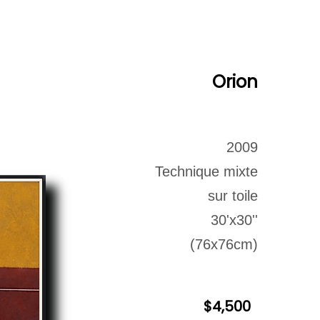
euvres Disponibles
Contact
Archives
Orion
2009
Technique mixte
sur toile
30'x30''
(76x76cm)
$4,500