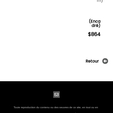
m)
Archives
(Enca
dré)
$864
Retour
Toute reproduction du contenu ou des oeuvres de ce site, en tout ou en