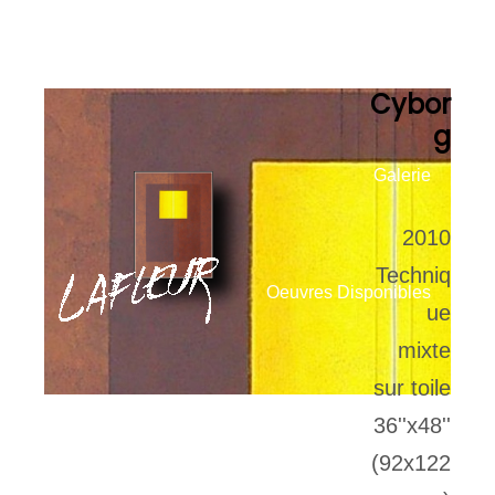
Notes Biographiques
Cybor
g
Galerie
2010
Techniq
Oeuvres Disponibles
ue
mixte
sur toile
Contact
36''x48''
(92x122