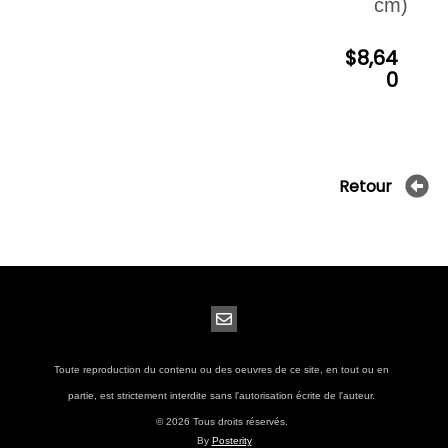
cm)
Archives
$8,64
0
Retour
Toute reproduction du contenu ou des oeuvres de ce site, en tout ou en
partie, est strictement interdite sans l'autorisation écrite de l'auteur.
© 2026 Tous droits réservés.
By
Posterity